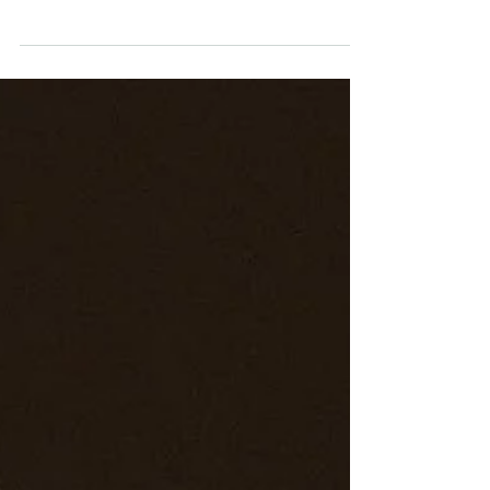
fotográfica e bate-papo sobre arte e processos
criativos. Nesta quinta-feira, 9 de julho, das 18h às
21h30, a Mostra Integrada de Artes (MIA) realiza
mais uma edição da #OcupaMIA, desta vez no
IMS Poços, em uma ocupação artística gratuita
que reúne música, fotografia, projeções e conversa
com o público. A programação acontece na
tradicional Jabuticabeira do Chalé, com entrada
franca. Reconhecida por transformar espaços da
cidade