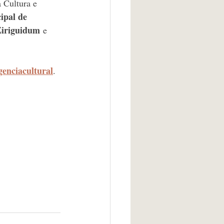
 Cultura e 
ipal de 
Ziriguidum
 e 
enciacultural
. 