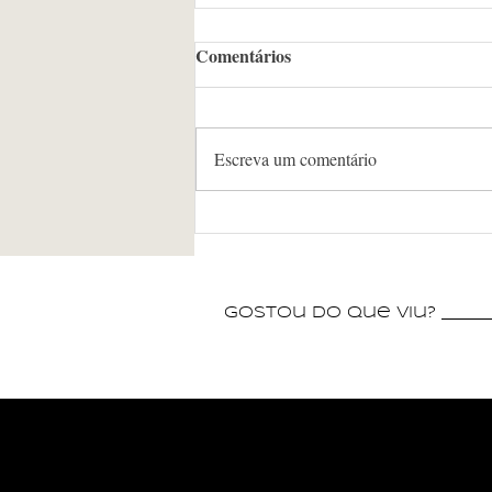
Comentários
Escreva um comentário
Banda 4&Jazz apresenta
concerto em homenagem aos
compositores mineiros no
Museu Histórico e Geográfico
gostou do que viu? _______
de Poços de Caldas neste
sábado