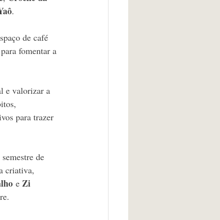
Yaô
.
espaço de café 
 para fomentar a 
 e valorizar a 
itos, 
vos para trazer 
 semestre de 
 criativa, 
lho
Zi 
 e 
re.