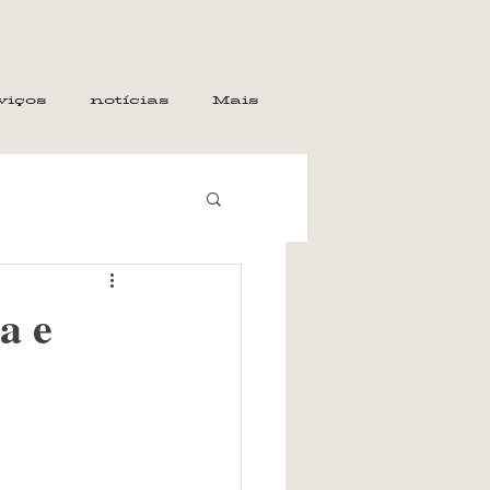
viços
notícias
Mais
a e