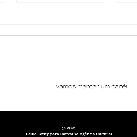
CrieMus promove residência
Moda 
artística de Nanda Dearo e
no Su
workshop gratuito com o
recon
músico Thomaz Souza em
de Mi
_________________________ vamos marcar um café!
Poços de Caldas
© 2021
Paulo Tothy para Carvalho Agência Cultural