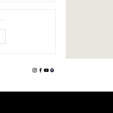
produzida pela Interiô,
l de Minas, conquista
hecimento pelo Governo
nas Gerais