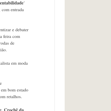
entabilidade
’ 
, com entrada 
ntizar e debater 
a feira com 
rodas de 
ião.
ialista em moda 
e 
a em bom estado 
com retalhos.
e
Crochê da 
, 