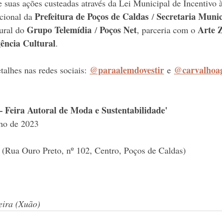
 suas ações custeadas através da Lei Municipal de Incentivo à
Prefeitura de Poços de Caldas
Secretaria Munic
cional da 
 / 
Grupo Telemídia
Poços Net
Arte 
ural do 
 / 
, parceria com o 
ência Cultural
. 
@paraalemdovestir
@carvalhoag
alhes nas redes sociais:
 e
– Feira Autoral de Moda e Sustentabilidade' 
lho de 2023 
 (Rua Ouro Preto, nº 102, Centro, Poços de Caldas)
eira (Xuão)