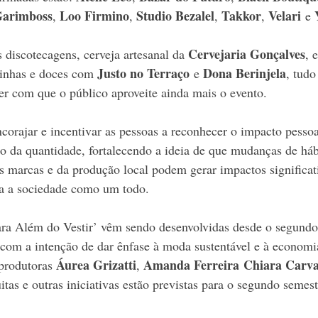
arimboss
Loo Firmino
Studio Bezalel
Takkor
Velari
, 
, 
, 
, 
 e 
Cervejaria Gonçalves
discotecagens, cerveja artesanal da 
, 
Justo no Terraço
Dona Berinjela
inhas e doces com 
 e 
, tudo
er com que o público aproveite ainda mais o evento.
ncorajar e incentivar as pessoas a reconhecer o impacto pessoal
o da quantidade, fortalecendo a ideia de que mudanças de háb
 marcas e da produção local podem gerar impactos significati
a a sociedade como um todo. 
ara Além do Vestir’ vêm sendo desenvolvidas desde o segundo
com a intenção de dar ênfase à moda sustentável e à economia
Áurea Grizatti
Amanda Ferreira Chiara Carva
produtoras 
, 
uitas e outras iniciativas estão previstas para o segundo semest