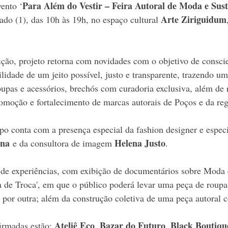
Para Além do Vestir – Feira Autoral de Moda e Sust
ento ‘
Arte Ziriguidum
bado (1), das 10h às 19h, no espaço cultural 
ção, projeto retorna com novidades com o objetivo de conscie
lidade de um jeito possível, justo e transparente, trazendo um
upas e acessórios, brechós com curadoria exclusiva, além de 
romoção e fortalecimento de marcas autorais de Poços e da reg
po conta com a presença especial da fashion designer e espec
ina
Helena Justo
 e da consultora de imagem 
.
de experiências, com exibição de documentários sobre Moda 
ra de Troca', em que o público poderá levar uma peça de roup
 por outra; além da construção coletiva de uma peça autoral 
Ateliê Eco
Bazar do Futuro
Black Boutiqu
irmadas estão: 
, 
, 