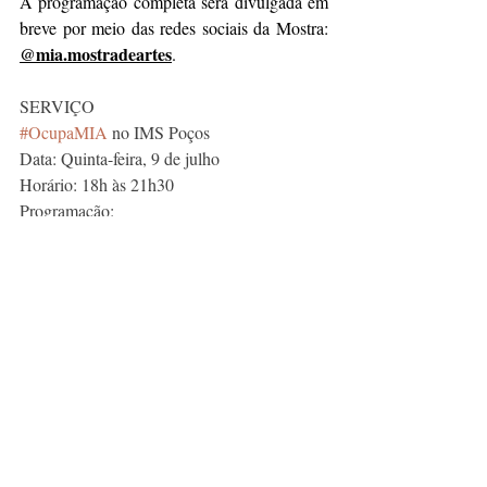
A programação completa será divulgada em 
breve por meio das redes sociais da Mostra:
@mia.mostradeartes
.
SERVIÇO
#OcupaMIA
 no IMS Poços
Data: Quinta-feira, 9 de julho
Horário: 18h às 21h30
Programação: 
18h – DJ Dough
19h – Roda de conversa com Chiara 
Carvalho, Paulo Tothy e Jennifer Diniz
20h – DJ Crys Marques
Local: IMS Poços (Rua Teresópolis, 90, 
Jardim dos Estados – Poços de Caldas)
Entrada: Gratuita, sujeita à capacidade do 
espaço.
Mais informações: 
@mia.mostradeartes