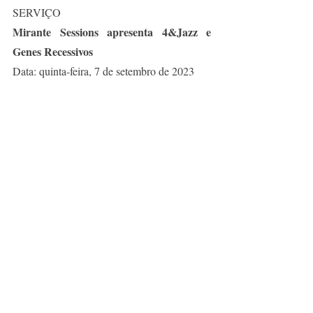
SERVIÇO
Mirante Sessions apresenta 4&Jazz e 
Genes Recessivos
Data: quinta-feira, 7 de setembro de 2023
Horário: 15h às 18h 
Local: Mirante,
Rua Júpiter, nº 1
, bairro 
Santa Rita, Poços de Caldas
*gratuito
Fotos:
Genes Recessivos - Renato Gaiga
4&Jazz - Michelle Veloso