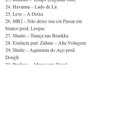
24. Havanna – Lado de Lá 
25. Leve – A Deixa 
26. MB2 – Não deixe sua cor Passar em 
branco prod. Leopac 
27. Shante – Trança nas Brankka 
28. Essência part. Zidane – Alta Voltagem 
29. Shultz – Aquimista do Aço prod. 
Dough 
30. Punkass – Abraço pro Fiscal 
31. Gilbão Leeu – Cibernética 
32. Matriz – Fantoche 
33. Leve – Flow James Brown 
34. K2 – Toda Mãe é Santa 
35. Mekanos – Sobre o fim de Tarde 
36. As Bahias e a Cozinha Mineira – Volta 
37. Beatrice – O último mergulho na fonte 
Sulfurosa 