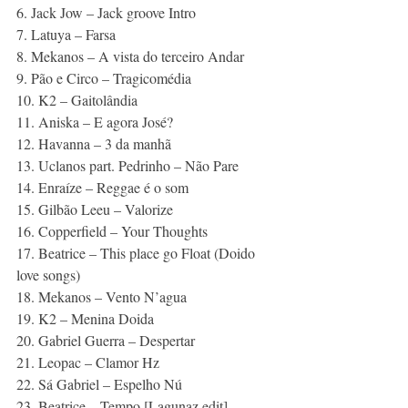
6. Jack Jow – Jack groove Intro 
7. Latuya – Farsa 
8. Mekanos – A vista do terceiro Andar 
9. Pão e Circo – Tragicomédia 
10. K2 – Gaitolândia 
11. Aniska – E agora José? 
12. Havanna – 3 da manhã 
13. Uclanos part. Pedrinho – Não Pare 
14. Enraíze – Reggae é o som 
15. Gilbão Leeu – Valorize 
16. Copperfield – Your Thoughts 
17. Beatrice – This place go Float (Doido 
love songs) 
18. Mekanos – Vento N’agua 
19. K2 – Menina Doida 
20. Gabriel Guerra – Despertar 
21. Leopac – Clamor Hz 
22. Sá Gabriel – Espelho Nú 
23. Beatrice – Tempo [Lagunaz edit] 