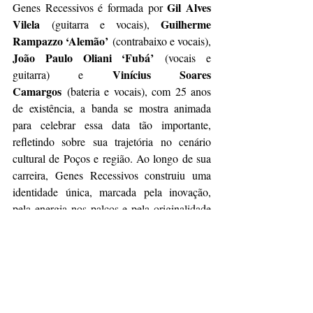
Gil Alves 
Genes Recessivos é formada por 
Vilela
Guilherme 
 (guitarra e vocais), 
Rampazzo ‘Alemão’
 (contrabaixo e vocais), 
João Paulo Oliani ‘Fubá’
 (vocais e 
Vinícius Soares 
guitarra) e 
Camargos
 (bateria e vocais), com 25 anos 
de existência, a banda se mostra animada 
para celebrar essa data tão importante, 
refletindo sobre sua trajetória no cenário 
cultural de Poços e região. Ao longo de sua 
carreira, Genes Recessivos construiu uma 
identidade única, marcada pela inovação, 
pela energia nos palcos e pela originalidade 
em seus arranjos. 
Para saber mais, acompanhe as redes 
sociais
@genesrecessivos
 e da 
produtora
@carvalhoagenciacultural
.