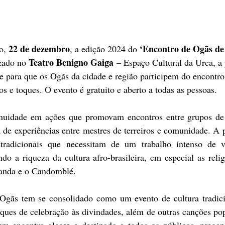
22 de dezembro
‘Encontro de Ogãs de
o, 
, a edição 2024 do 
Teatro Benigno Gaiga
izado no 
 – Espaço Cultural da Urca, a 
e para que os Ogãs da cidade e região participem do encontro
os e toques. O evento é gratuito e aberto a todas as pessoas. 
inuidade em ações que promovam encontros entre grupos de c
 de experiências entre mestres de terreiros e comunidade. A p
tradicionais que necessitam de um trabalho intenso de v
do a riqueza da cultura afro-brasileira, em especial as relig
anda e o Candomblé.
Ogãs tem se consolidado como um evento de cultura tradici
oques de celebração às divindades, além de outras canções po
m encontro alegre e destinado a todos os públicos, pregand