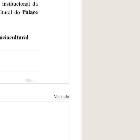
A ação é viabilizada através da Lei de Incentivo à Cultura e conta com o apoio institucional da 
Palace 
ltural do 
ciacultural
. 
Ver tudo