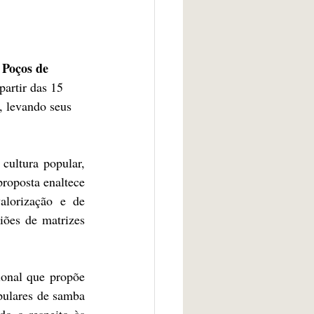
 Poços de 
partir das 15 
, levando seus 
ultura popular, 
roposta enaltece 
alorização e de 
iões de matrizes 
onal que propõe 
pulares de samba 
o o respeito às 