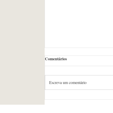
Comentários
Escreva um comentário
Banda 4&Jazz apresenta
concerto em homenagem aos
compositores mineiros no