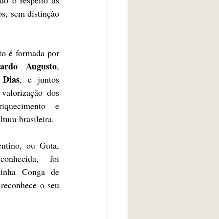
s, sem distinção 
A equipe idealizadora do projeto é formada por 
nardo Augusto
, 
 Dias
, e juntos 
valorização dos 
quecimento e 
tura brasileira.
tino, ou Guta, 
nhecida, foi 
inha Conga de 
reconhece o seu 