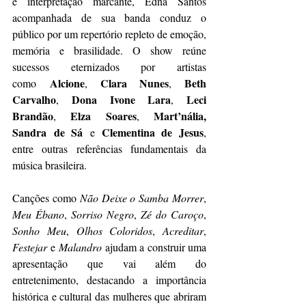
e interpretação marcante, Edna Santos 
acompanhada de sua banda conduz o 
público por um repertório repleto de emoção, 
memória e brasilidade. O show reúne 
sucessos eternizados por artistas 
 Alcione
Clara Nunes
Beth 
como
, 
, 
Carvalho
Dona Ivone Lara
Leci 
, 
, 
Brandão
Elza Soares
Mart’nália, 
, 
, 
Sandra
de Sá
Clementina de Jesus
 e 
, 
entre outras referências fundamentais da 
música brasileira.
Canções como 
Não Deixe o Samba Morrer
, 
Meu Ébano
, 
Sorriso Negro
, 
Zé do Caroço
, 
Sonho Meu
, 
Olhos Coloridos
, 
Acreditar
, 
Festejar
 e 
Malandro
 ajudam a construir uma 
apresentação que vai além do 
entretenimento, destacando a importância 
histórica e cultural das mulheres que abriram 