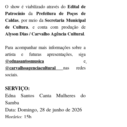
 Edital de 
O show é viabilizado através do
Patrocínio 
 Prefeitura de Poços de 
da
Caldas
Secretaria Municipal 
, por meio da 
de Cultura
, e conta com produção de 
Alyson Dias / Carvalho Agência Cultural
.
Para acompanhar mais informações sobre a 
artista e futuras apresentações, siga 
@ednasantosmusica
 e
@carvalhoagenciacultural
nas redes 
sociais.
SERVIÇO:
Edna Santos Canta Mulheres do 
Samba
Data: Domingo, 28 de junho de 2026
Horário: 15h
Local: Mirante da Zona Sul (Rua 