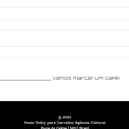
CrieMus promove residência
Moda 
artística de Nanda Dearo e
no Su
workshop gratuito com o
recon
músico Thomaz Souza em
de Mi
_________________________ vamos marcar um café!
Poços de Caldas
© 2021
Paulo Tothy para Carvalho Agência Cultural
Poços de Caldas | MG | Brasil