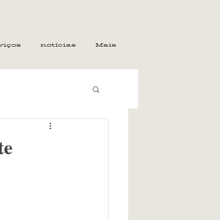
viços
notícias
Mais
te