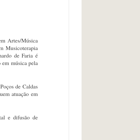
m Artes/Música 
m Musicoterapia 
ardo de Faria é 
o em música pela 
Poços de Caldas 
suem atuação em 
l e difusão de 