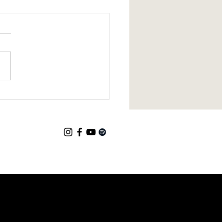
produzida pela Interiô,
l de Minas, conquista
hecimento pelo Governo
nas Gerais