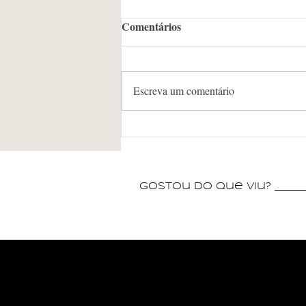
Comentários
Escreva um comentário
Banda 4&Jazz apresenta
concerto em homenagem aos
compositores mineiros no
Museu Histórico e Geográfico
gostou do que viu? _______
de Poços de Caldas neste
sábado