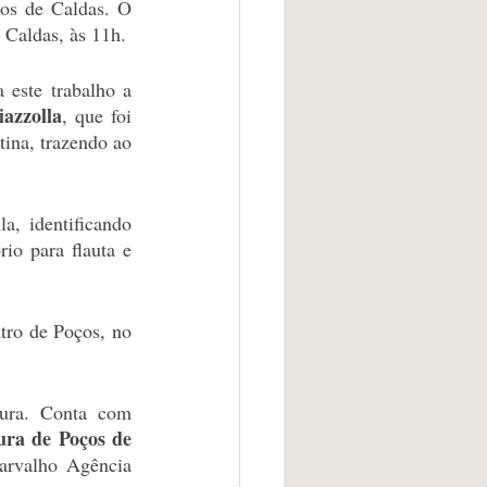
os de Caldas. O 
Caldas, às 11h. 
 este trabalho a 
iazzolla
, que foi 
ina, trazendo ao 
, identificando 
o para flauta e 
ro de Poços, no 
tura. Conta com 
ura de Poços de 
arvalho Agência 