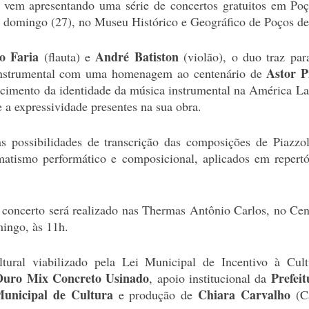
 
vem apresentando uma série de concertos gratuitos em Poç
 domingo (27), no Museu Histórico e Geográfico de Poços de 
o Faria
André Batiston
 (flauta) e 
 (violão), o duo traz para
Astor P
nstrumental com uma homenagem ao centenário de 
ecimento da identidade da música instrumental na América Lat
e a expressividade presentes na sua obra.
possibilidades de transcrição das composições de Piazzolla
atismo performático e composicional, aplicados em repertóri
concerto será realizado nas Thermas Antônio Carlos, no Cent
ingo, às 11h.
tural viabilizado pela Lei Municipal de Incentivo à Cul
Ouro Mix Concreto Usinado
Prefeit
, apoio institucional da 
Municipal de Cultura
Chiara Carvalho
 e produção de 
 (C