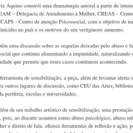
triz Aquino constrói uma dramaturgia autoral a partir de inten
DEAM – Delegacia de Atendimento à Mulher, CREAS – Centro
 CAPS - Centro de atenção Psicossocial, com o objetivo de ten
inicídio no país e os motivos do seu vertiginoso aumento.
bém uma discussão sobre as sequelas deixadas pelo abuso e fa
 social que continua alimentando a impunidade, naturalizando o
edade que permite que esses casos continuem acontecendo.
ferramenta de sensibilização, a peça, além de levantar alerta s
ra outros lugares de discussão, como CEU das Artes, bibliotec
a periferia, escolas e universidades.
 além de um trabalho artístico de sensibilização, uma prestação
 pois, ao discutir assuntos como abuso psicológico, abuso infa
her e direito de fala, oferece ferramentas de reflexão e ação, p