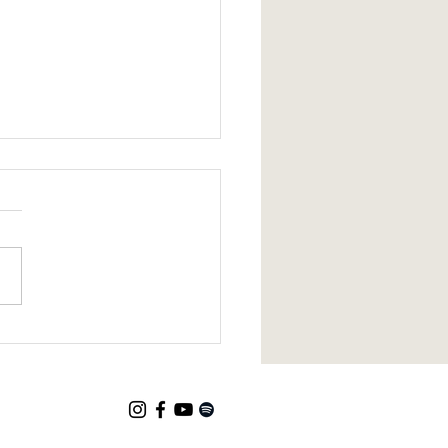
produzida pela Interiô,
l de Minas, conquista
hecimento pelo Governo
nas Gerais