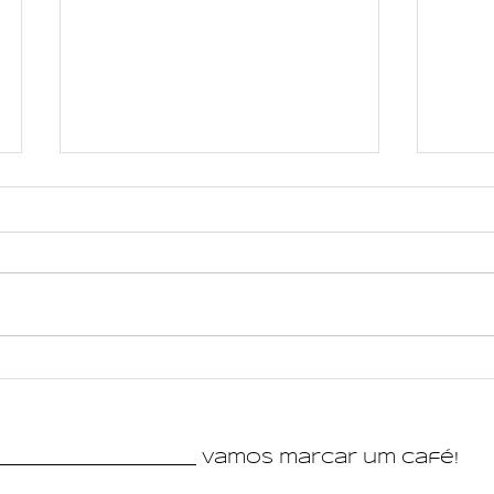
CrieMus promove residência
Moda 
artística de Nanda Dearo e
no Su
workshop gratuito com o
recon
músico Thomaz Souza em
de Mi
_________________________ vamos marcar um café!
Poços de Caldas