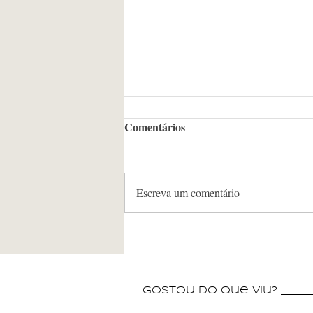
Comentários
Escreva um comentário
Banda 4&Jazz apresenta
concerto em homenagem aos
compositores mineiros no
Museu Histórico e Geográfico
gostou do que viu? _______
de Poços de Caldas neste