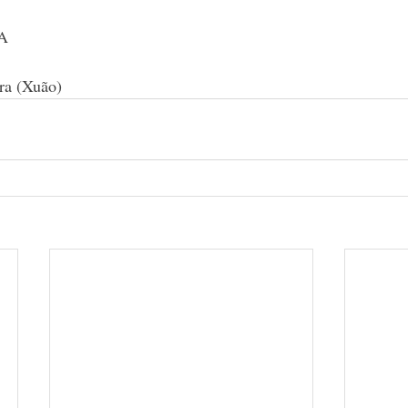
A
ira (Xuão)