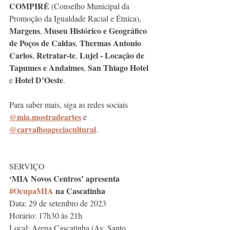
COMPIRÉ
 (Conselho Municipal da 
Promoção da Igualdade Racial e Étnica), 
Margens
Museu Histórico e Geográfico 
, 
de Poços de Caldas
Thermas Antonio 
, 
Carlos
Retratar-te
Lujel - Locação de 
, 
, 
Tapumes e Andaimes
San Thiago Hotel
, 
Hotel D’Oeste
e 
.
Para saber mais, siga as redes sociais
@mia.mostradeartes
 e 
@carvalhoageciacultural
. 
SERVIÇO
‘MIA Novos Centros’ apresenta 
#OcupaMIA
 na Cascatinha
Data: 29 de setembro de 2023
Horário: 17h30 às 21h
Local: Arena Cascatinha (Av. Santo 