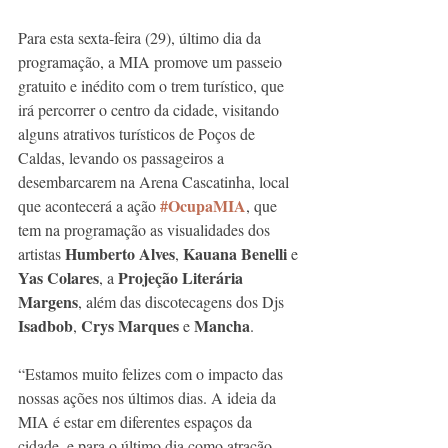
Para esta sexta-feira (29), último dia da 
programação, a MIA promove um passeio 
gratuito e inédito com o trem turístico, que 
irá percorrer o centro da cidade, visitando 
alguns atrativos turísticos de Poços de 
Caldas, levando os passageiros a 
desembarcarem na Arena Cascatinha, local 
#OcupaMIA
que acontecerá a ação 
, que 
tem na programação as visualidades dos 
Humberto Alves
Kauana Benelli
artistas 
, 
 e 
Yas Colares
Projeção Literária 
, a 
Margens
, além das discotecagens dos Djs 
Isadbob
Crys Marques
Mancha
, 
 e 
.
“Estamos muito felizes com o impacto das 
nossas ações nos últimos dias. A ideia da 
MIA é estar em diferentes espaços da 
cidade, e para o último dia como atração 