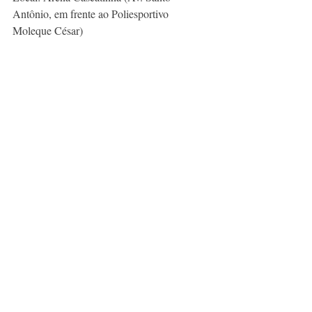
Antônio, em frente ao Poliesportivo 
Moleque César) 
*gratuito
Fotos por Retratar-te
Thermas: Xuão Ferreira
Museu: Grazzi Ferreira
Posts recentes
Ver tudo